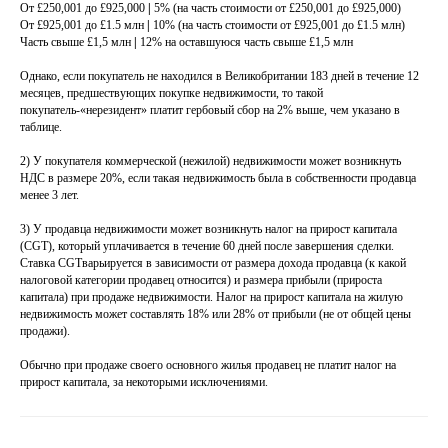
От £250,001 до £925,000
|
5% (на часть стоимости от £250,001 до £925,000)
От £925,001 до £1.5 млн
|
10% (на часть стоимости от £925,001 до £1.5 млн)
2017 – 2020
Часть свыше £1,5 млн
|
12% на оставшуюся часть свыше £1,5 млн
МЕНЕДЖЕР ЮРИДИЧЕСКИХ ДЕЛ,
Однако, если покупатель не находился в Великобритании 183 дней в течение 12
LEGAL CASE MANAGEMENT
месяцев, предшествующих покупке недвижимости, то такой
(ЛОНДОН)
покупатель-«нерезидент» платит гербовый сбор на 2% выше, чем указано в
таблице.
2) У покупателя коммерческой (нежилой) недвижимости может возникнуть
НДС в размере 20%, если такая недвижимость была в собственности продавца
менее 3 лет.
2013 – 2014
3) У продавца недвижимости может возникнуть налог на прирост капитала
ПОМОЩНИК АДВОКАТОВ, CITIZENS
(CGT), который уплачивается в течение 60 дней после завершения сделки.
Ставка CGTварьируется в зависимости от размера дохода продавца (к какой
ADVICE BUREAU (ЛОНДОН)
налоговой категории продавец относится) и размера прибыли (прироста
капитала) при продаже недвижимости. Налог на прирост капитала на жилую
недвижимость может составлять 18% или 28% от прибыли (не от общей цены
продажи).
Обычно при продаже своего основного жилья продавец не платит налог на
1998 – 2013
прирост капитала, за некоторыми исключениями.
АДВОКАТ, ИНЮРКОЛЛЕГИЯ,
КОЛЛЕГИЯ АДВОКАТОВ (МОСКВА,