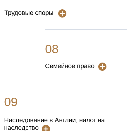
Мы ответим, что вопрос принят к
работе, и вышлем инвойс на оплату
03
Оперативная помощь
Мы направим Вам письменную
консультацию в течение одного
рабочего дня *
04
Наша специализация
Просим учесть, что мы не консультируем
по уголовному праву и по вопросам
иммиграции.