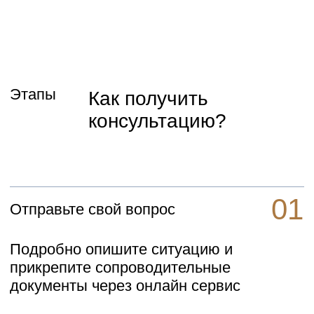
Юлия Устиновская
Лондон, Великобритания
linkedin.com ➤
25-летний опыт работы в области
гражданских дел, судебных
разбирательств
Cопровождения бизнеса, анализа
инвестиций, сделок с
недвижимостью, налогового и
имущественного права
Помогаю клиентам находить решения
в самых сложных и запутанных
юридических ситуациях