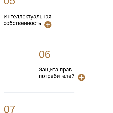
Апостили, заверение
документов
Этапы
Как получить
консультацию?
01
Отправьте свой вопрос
Подробно опишите ситуацию и
прикрепите сопроводительные
документы через онлайн сервис
02
Анализ вопроса