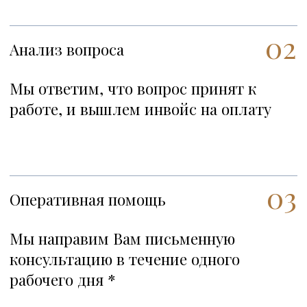
2020 – по настоящее время
Солиситор, SMART PROPERTY LEGAL
(Лондон)
2017 – 2020
Менеджер юридических дел, Legal Case
Management (Лондон)
2013 – 2014
Помощник адвокатов, Citizens Advice
Bureau (Лондон)
1998 – 2013
Адвокат, Инюрколлегия, коллегия
адвокатов (Москва, Россия)
→
Узнать больше об опыте работы