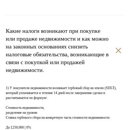
2017 - 2020
ЮРИДИЧЕСКА
Я ПРАКТИКА (LPC), THE CITY LAW SCHOOL, ЛОНДОН
КВАЛИФИКАЦИЯ В КАЧЕСТВЕ СОЛИСИТОРА АНГЛИИ И УЭЛЬСА
2003 - 2005
Какие налоги возникают при покупке
БАКАЛАВР ФИНАНСОВ, ФИНАНСОВАЯ АКАДЕМИЯ ПРИПРАВИТЕЛЬСТВЕ
или продаже недвижимости и как можно
1992 - 1997
на законных основаниях снизить
БАКАЛАВР ЮРИСПРУДЕНЦИИ, МОСКОВСКИЙ ГОСУДАРСТВЕННЫЙ
СОЦИАЛЬНЫЙ УНИВЕРСИТЕТ
налоговые обязательства, возникающие в
связи с покупкой или продажей
недвижимости.
ОПЫТ РАБОТЫ
1) У покупателя недвижимости возникает гербовый сбор на землю (SDLT),
2020 – ПО НАСТОЯЩЕЕ ВРЕМЯ
который уплачивается в течение 14 дней после завершения сделки и
рассчитывается по формуле:
СОЛИСИТОР, SMART PROPERTY
LEGAL (ЛОНДОН)​
Стоимость недвижимости,
разделение на уровни
Ставка гербового сбора на конкретную часть стоимости недвижимости
До £250,000
|
0%