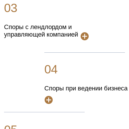
Семейное право
09
Наследование в Англии, налог на
наследство
10
Альтернативное
гражданство
11