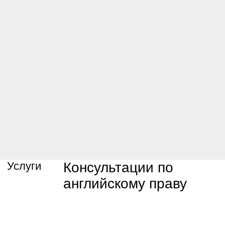
Проблемы инвестиций в
коммерческую
недвижимость
03
Споры с лендлордом и
управляющей компанией
04
Споры при ведении бизнеса