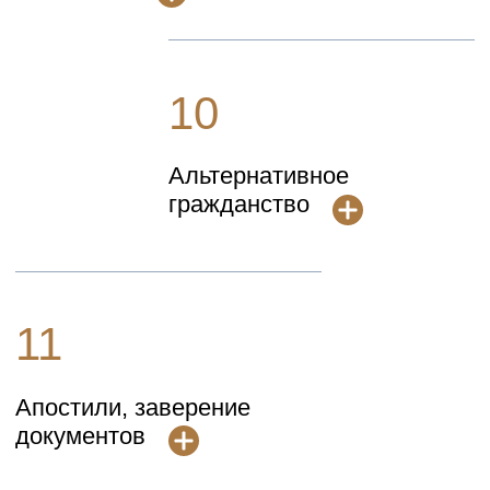
Ваш адвокат
Лицензированный
солиситор в
Англии и Уэльсе, адвокат в
России